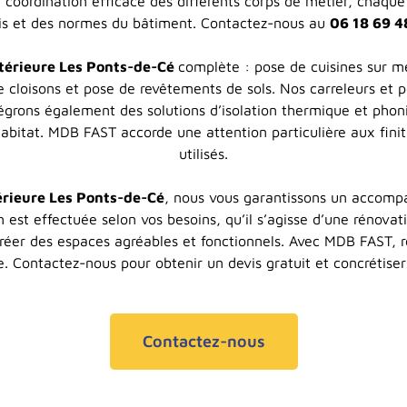
coordination efficace des différents corps de métier, chaque 
is et des normes du bâtiment. Contactez-nous au
06 18 69 4
ntérieure Les Ponts-de-Cé
complète : pose de cuisines sur me
loisons et pose de revêtements de sols. Nos carreleurs et pe
égrons également des solutions d’isolation thermique et phon
bitat. MDB FAST accorde une attention particulière aux finiti
utilisés.
érieure Les Ponts-de-Cé
, nous vous garantissons un accomp
 est effectuée selon vos besoins, qu’il s’agisse d’une rénovati
réer des espaces agréables et fonctionnels. Avec MDB FAST,
e. Contactez-nous pour obtenir un devis gratuit et concrétiser
Contactez-nous