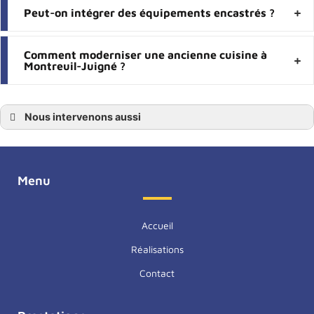
Peut-on intégrer des équipements encastrés ?
Comment moderniser une ancienne cuisine à
Montreuil-Juigné ?
Nous intervenons aussi
Pose cuisine
Pose cuisine Angers
Pose cuisine Maine-et-Loire
Pose cuisine 49
Pose cuisine Avrillé
Menu
Pose cuisine Saint-Barthélemy-d’Anjou
Pose cuisine Beaucouzé
Pose cuisine Montreuil-Juigné
Pose cuisine Bouchemaine
Accueil
Pose cuisine Le Lion-d’Angers
Pose cuisine Trélazé
Réalisations
Pose cuisine Les Ponts-de-Cé
Contact