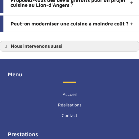
cuisine au Lion-d'Angers ?
Peut-on moderniser une cuisine à moindre coût ?
Nous intervenons aussi
Pose cuisine
Pose cuisine Angers
Pose cuisine Maine-et-Loire
Pose cuisine 49
Pose cuisine Avrillé
Menu
Pose cuisine Saint-Barthélemy-d’Anjou
Pose cuisine Beaucouzé
Pose cuisine Montreuil-Juigné
Pose cuisine Bouchemaine
Accueil
Pose cuisine Le Lion-d’Angers
Pose cuisine Trélazé
Réalisations
Pose cuisine Les Ponts-de-Cé
Contact
Prestations