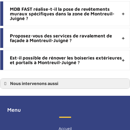
MDB FAST réalise-t-il la pose de revêtements
muraux spécifiques dans la zone de Montreuil-
Juigné ?
Proposez-vous des services de ravalement de
façade à Montreuil-Juigné ?
Est-il possible de rénover les boiseries extérieures
et portails à Montreuil-Juigné ?
Nous intervenons aussi
Peintre
Peintre Angers
Peintre Maine-et-Loire
Peintre 49
Peintre Avrillé
Menu
Peintre Saint-Barthélemy-d’Anjou
Peintre Beaucouzé
Peintre Montreuil-Juigné
Peintre Bouchemaine
Accueil
Peintre Le Lion-d’Angers