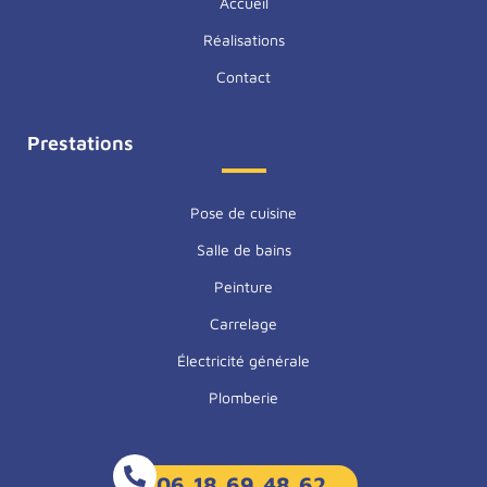
Accueil
Salle de bain Le Lion-d’Angers
Salle de bain Trélazé
Réalisations
Salle de bain Les Ponts-de-Cé
Contact
Prestations
Pose de cuisine
Salle de bains
Peinture
Carrelage
Électricité générale
Plomberie
06 18 69 48 62