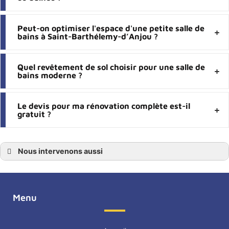
Peut-on optimiser l'espace d'une petite salle de
bains à Saint-Barthélemy-d’Anjou ?
Quel revêtement de sol choisir pour une salle de
bains moderne ?
Le devis pour ma rénovation complète est-il
gratuit ?
Nous intervenons aussi
Salle de bain
Salle de bain Angers
Salle de bain Maine-et-Loire
Salle de bain 49
Salle de bain Avrillé
Menu
Salle de bain Saint-Barthélemy-d’Anjou
Salle de bain Beaucouzé
Salle de bain Montreuil-Juigné
Salle de bain Bouchemaine