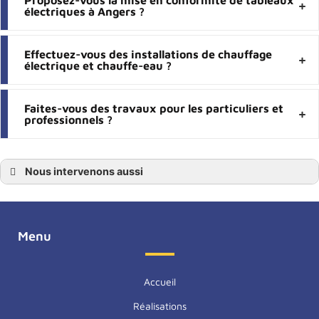
électriques à Angers ?
Effectuez-vous des installations de chauffage
électrique et chauffe-eau ?
Faites-vous des travaux pour les particuliers et
professionnels ?
Nous intervenons aussi
Électricité générale
Électricité générale Angers
Électricité générale Maine-et-Loire
Électricité générale 49
Électricité générale Avrillé
Menu
Électricité générale Saint-Barthélemy-d’Anjou
Électricité générale Beaucouzé
Électricité générale Montreuil-Juigné
Électricité générale Bouchemaine
Accueil
Électricité générale Le Lion-d’Angers
Électricité générale Trélazé
Réalisations
Électricité générale Les Ponts-de-Cé