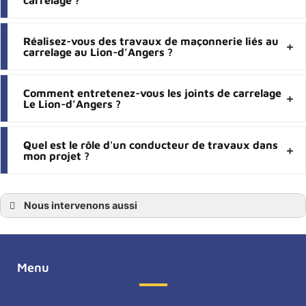
Réalisez-vous des travaux de maçonnerie liés au
carrelage au Lion-d’Angers ?
Comment entretenez-vous les joints de carrelage
Le Lion-d’Angers ?
Quel est le rôle d'un conducteur de travaux dans
mon projet ?
Nous intervenons aussi
Carreleur
Carreleur Angers
Carreleur Maine-et-Loire
Carreleur 49
Carreleur Avrillé
Menu
Carreleur Saint-Barthélemy-d’Anjou
Carreleur Beaucouzé
Carreleur Montreuil-Juigné
Carreleur Bouchemaine