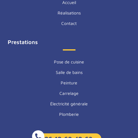
Accueil
Carreleur Le Lion-d’Angers
Carreleur Trélazé
Réalisations
Carreleur Les Ponts-de-Cé
Contact
Prestations
Pose de cuisine
Salle de bains
Peinture
Carrelage
Électricité générale
Plomberie